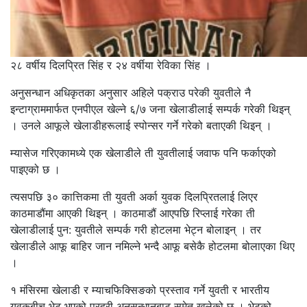
२८ वर्षीय दिलप्रित सिंह र २४ वर्षीया रेविका सिंह ।
अनुसन्धान अधिकृतका अनुसार अहिले पक्राउ परेकी युवतीले नै
इन्टाग्राममार्फत एनपीएल खेल्ने ६/७ जना खेलाडीलाई सम्पर्क गरेकी थिइन्
। उनले आफूले खेलाडीहरूलाई स्पोन्सर गर्ने गरेको बताएकी थिइन् ।
म्यासेज गरिएकामध्ये एक खेलाडीले ती युवतीलाई जवाफ पनि फर्काएको
पाइएको छ ।
त्यसपछि ३० कात्तिकमा ती युवती अर्का युवक दिलप्रितलाई लिएर
काठमाडौंमा आएकी थिइन् । काठमाडौं आएपछि रिप्लाई गरेका ती
खेलाडीलाई पुन: युवतीले सम्पर्क गरी होटलमा भेट्न बोलाइन् । तर
खेलाडीले आफू बाहिर जान नमिल्ने भन्दै आफू बसेकै होटलमा बोलाएका थिए
।
१ मंसिरमा खेलाडी र म्याचफिक्सिङको प्रस्ताव गर्ने युवती र भारतीय
युवकबीच भेट भएको प्रहरी अनुसन्धानबाट समेत खुलेको छ । भेटको