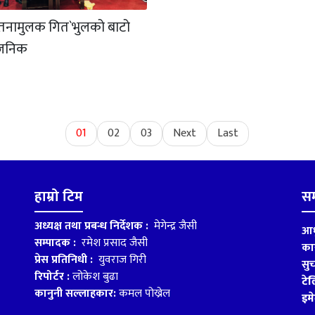
तनामुलक गित`भुलको बाटो
वजनिक
01
02
03
Next
Last
हाम्रो टिम
सम
अध्यक्ष तथा प्रबन्ध निर्देशक :
मेगेन्द्र जैसी
आध
सम्पादक :
रमेश प्रसाद जैसी
का
प्रेस प्रतिनिधी :
युवराज गिरी
सु
रिपोर्टर :
लोकेश बुढा
टे
कानुनी सल्लाहकार:
कमल पोख्रेल
इम