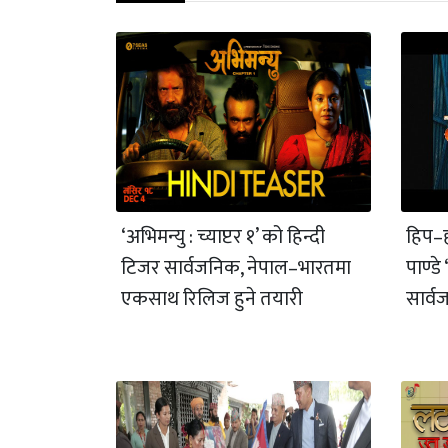
‘अभिमन्यु : च्याप्टर १’ को हिन्दी
हिप–ह
टिजर सार्वजनिक, नेपाल–भारतमा
पाण्ड
एकसाथ रिलिज हुने तयारी
सार्