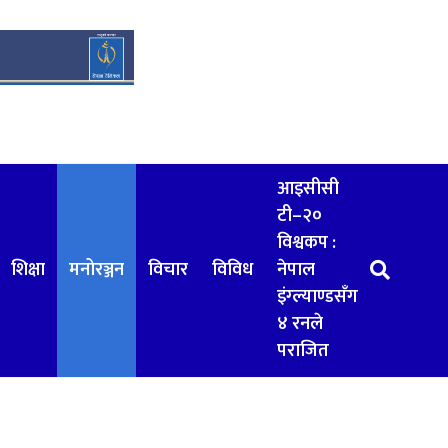
आइसीसी
टी–२०
विश्वकप :
शिक्षा
मनोरञ्जन
विचार
विविध
नेपाल
इंग्ल्याण्डसँग
४ रनले
पराजित