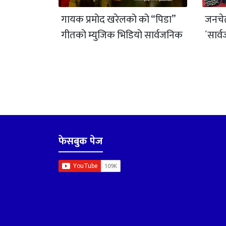
गायक प्रमोद खरेलको को “पिडा”
जनचे
गीतको म्युजिक भिडियो सार्वजनिक
´सार्
फेसबुक पेज