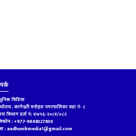
्पर्क
ुनिक मिडिया
र्यालय
:
कागेश्वरी मनोहरा नगरपालिका वडा नं- ८
चना बिभाग दर्ता नं: ४७५६-२०८१/०८२
लिफोन : +977-9848327830
ेल : aadhunikmedia1@gmail.com