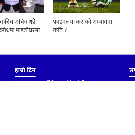
्वकीय सचिव थप्ने
फाइनलमा कसको सम्भावना
िरोधमा माइतीघरमा
कति ?
हाम्रो टिम
सम
अध्यक्ष तथा प्रबन्ध निर्देशक :
मेगेन्द्र जैसी
आध
सम्पादक :
रमेश प्रसाद जैसी
का
प्रेस प्रतिनिधी :
युवराज गिरी
सु
रिपोर्टर :
लोकेश बुढा
टे
कानुनी सल्लाहकार:
कमल पोख्रेल
इम