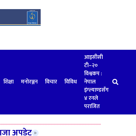
आइसीसी
टी–२०
विश्वकप :
शिक्षा
मनोरञ्जन
विचार
विविध
नेपाल
इंग्ल्याण्डसँग
४ रनले
पराजित
ाजा अपडेट