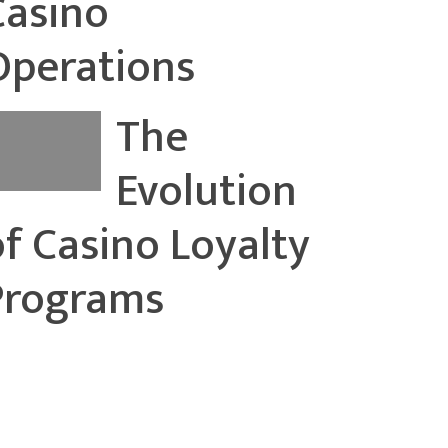
Casino
Operations
The
Evolution
of Casino Loyalty
Programs