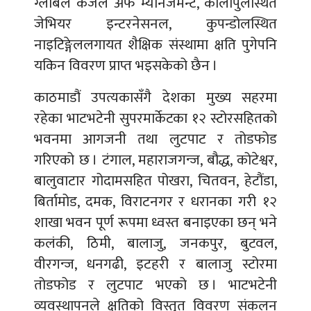
ग्लोबल कजेल अफ म्यानेजमेन्ट, कालोपुलस्थित
जेभियर इन्टरनेसनल, कुपन्डोलस्थित
नाइटिङ्गेललगायत शैक्षिक संस्थामा क्षति पुगेपनि
यकिन विवरण प्राप्त भइसकेको छैन ।
काठमाडौं उपत्यकासँगै देशका मुख्य सहरमा
रहेका भाटभटेनी सुपरमार्केटका १२ स्टोरसहितको
भवनमा आगजनी तथा लुटपाट र तोडफोड
गरिएको छ । टंगाल, महाराजगन्ज, बौद्ध, कोटेश्वर,
बालुवाटार गोदामसहित पोखरा, चितवन, हेटौंडा,
बिर्तामोड, दमक, विराटनगर र धरानका गरी १२
शाखा भवन पूर्ण रूपमा ध्वस्त बनाइएका छन् भने
कलंकी, ठिमी, बालाजु, जनकपुर, बुटवल,
वीरगन्ज, धनगढी, इटहरी र बालाजु स्टोरमा
तोडफोड र लुटपाट भएको छ । भाटभटेनी
व्यवस्थापनले क्षतिको विस्तृत विवरण संकलन