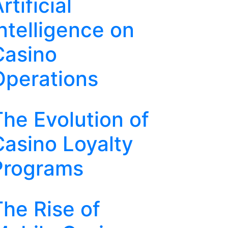
rtificial
ntelligence on
Casino
Operations
The Evolution of
Casino Loyalty
Programs
The Rise of