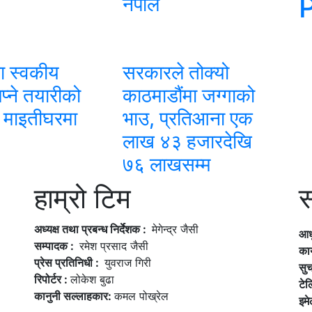
नेपाल
ा स्वकीय
सरकारले तोक्यो
्ने तयारीको
काठमाडौंमा जग्गाको
ा माइतीघरमा
भाउ, प्रतिआना एक
लाख ४३ हजारदेखि
७६ लाखसम्म
हाम्रो टिम
स
अध्यक्ष तथा प्रबन्ध निर्देशक :
मेगेन्द्र जैसी
आध
सम्पादक :
रमेश प्रसाद जैसी
कार
प्रेस प्रतिनिधी :
युवराज गिरी
सु
रिपोर्टर :
लोकेश बुढा
टे
कानुनी सल्लाहकार:
कमल पोख्रेल
इम