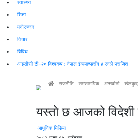
स्वास्थ्य
शिक्षा
मनोरञ्जन
विचार
विविध
आइसीसी टी–२० विश्वकप : नेपाल इंग्ल्याण्डसँग ४ रनले पराजित
राजनीति
समसामयिक
अन्तर्वार्ता
खेलकुद
यस्तो छ आजको विदेशी म
आधुनिक मिडिया
२०८२ भाद्र १५, आईतवार