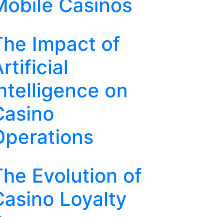
Mobile Casinos
The Impact of
rtificial
ntelligence on
Casino
Operations
The Evolution of
Casino Loyalty