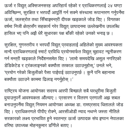
ऊर्जा र विद्युत् अक्सिजनसरह अपरिहार्य रहेको र प्राधिकरणलाई २४ घण्टा
अविच्छिन्न, सुरक्षित र भरपर्दो आपूर्ति गर्न सक्ने संस्थामा रूपान्तरण गर्नुपर्नेमा
ऊर्जा, जलस्रोत तथा सिँचाइमन्त्री दीपक खड्काले जोड दिए । विगतका
वर्षमा निजी क्षेत्रसँग सहकार्य गरेर विद्युत् उत्पादनमा उल्लेखनीय उपलब्धि
हासिल भए पनि अझै धेरै सुधारका पक्ष बाँकी रहेको उनको भनाइ छ ।
सुरक्षित, गुणस्तरीय र भरपर्दो विद्युत् प्रवाहलाई अहिलेको मुख्य आवश्यकता
मान्दै प्राधिकरणलाई स्मार्ट प्रविधि प्रयोगमार्फत विद्युत् चुहावट न्यूनीकरण
गर्न मन्त्री खड्काले निर्देशनसमेत दिए । ‘लामो समयदेखि असुल नगरिएको
डेडिकेटेड र ट्रंकलाइनको बक्यौता तत्काल उठाउनुहोस्,’ उनले भने,
‘प्रयोग गरेको बिजुलीको पैसा पाईपाई उठाउनुपर्छ । कुनै पनि बहानामा
बक्यौता उठाउने काममा ढिलाइ नगर्नुहोस् ।’
राष्ट्रिय योजना आयोगका सदस्य आरपी बिच्छाले सबै घरधुरीमा बिजुली
पुर्‍याउनुपर्ने आवश्यकता औंल्याए । प्रसारण र वितरण प्रणाली अझ सबल
बनाउनुपर्नेमा विद्युत् नियमन आयोगका अध्यक्ष डा. रामप्रसाद धितालले जोड
दिए । प्राधिकरणले पीपीए रोक्ने, आरसीओडी म्याद नथप्ने जस्ता नीतिले
सरकारको लक्ष्य प्रभावित हुने स्वतन्त्र ऊर्जा उत्पादक संघ इप्पान नेपालका
वरिष्ठ उपाध्यक्ष मोहनकुमार डाँगीले बताए ।