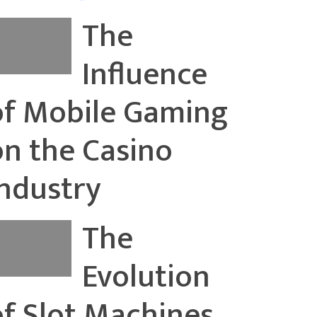
The
Influence
of Mobile Gaming
on the Casino
Industry
The
Evolution
of Slot Machines