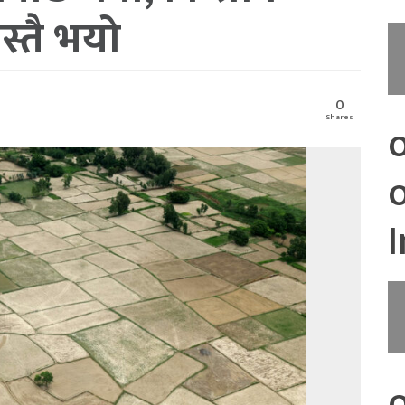
स्तै भयो
0
Shares