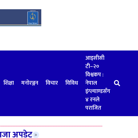
आइसीसी
टी–२०
विश्वकप :
शिक्षा
मनोरञ्जन
विचार
विविध
नेपाल
इंग्ल्याण्डसँग
४ रनले
पराजित
ाजा अपडेट