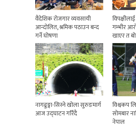
वैदेशिक रोजगार व्यवसायी
विपक्षीलाई
आन्दोलित, श्रमिक पठाउन बन्द
गम्भीर आर
गर्ने घोषणा
खाएर त बो
नागढुङ्गा-सिस्ने खोला सुरुङमार्ग
विश्वकप लि
आज उद्घाटन गरिँदै
सोमबार नाम
नेपाल