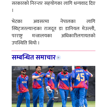
सरकारको निरन्तर सहयोगका लागि धन्यवाद दिए
।
भेटका अवसरमा नेपालका लागि
स्विट्जरल्यान्डका राजदूत डा डानियल मेउल्ली,
परराष्ट्र मन्त्रालयका अधिकारीलगायतको
उपस्थिति थियो ।
सम्बन्धित समाचार