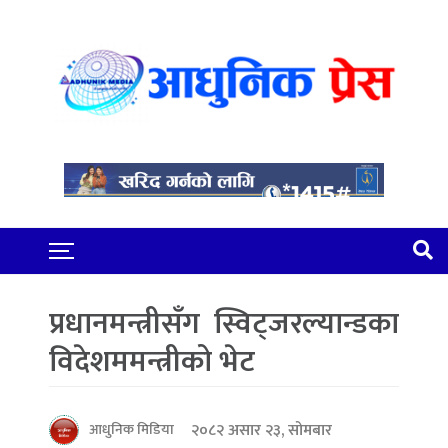
प्रधानमन्त्रीसँग स्विट्जरल्यान्डका
विदेशममन्त्रीको भेट
२०८२ असार २३, सोमबार
आधुनिक मिडिया