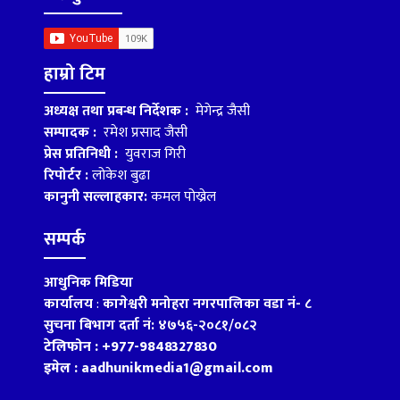
हाम्रो टिम
अध्यक्ष तथा प्रबन्ध निर्देशक :
मेगेन्द्र जैसी
सम्पादक :
रमेश प्रसाद जैसी
प्रेस प्रतिनिधी :
युवराज गिरी
रिपोर्टर :
लोकेश बुढा
कानुनी सल्लाहकार:
कमल पोख्रेल
सम्पर्क
आधुनिक मिडिया
कार्यालय
:
कागेश्वरी मनोहरा नगरपालिका वडा नं- ८
सुचना बिभाग दर्ता नं: ४७५६-२०८१/०८२
टेलिफोन : +977-9848327830
इमेल : aadhunikmedia1@gmail.com