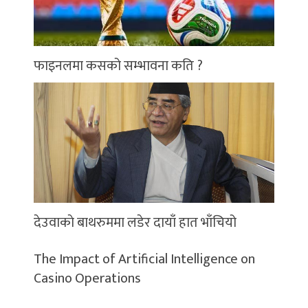
फाइनलमा कसको सम्भावना कति ?
देउवाकाे बाथरुममा लडेर दायाँ हात भाँचियो
The Impact of Artificial Intelligence on
Casino Operations