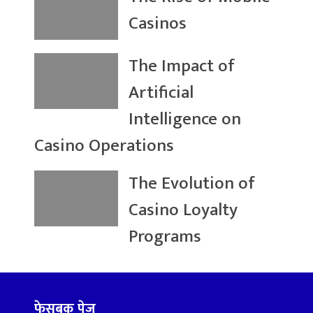
Casinos
The Impact of
Artificial
Intelligence on
Casino Operations
The Evolution of
Casino Loyalty
Programs
फेसबुक पेज